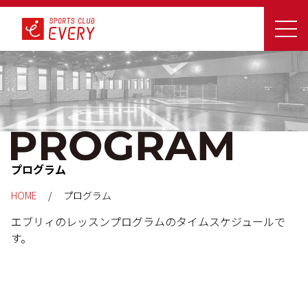
プログラム
HOME
プログラム
エブリィのレッスンプログラムのタイムスケジュールで
す。