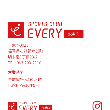
水巻店
〒807-0025
福岡県遠賀郡水巻町
頃末南3丁目23-2
TEL:
093-203-2110
営業時間
午前6時〜深夜24時
休館日/第3火曜日
行橋店