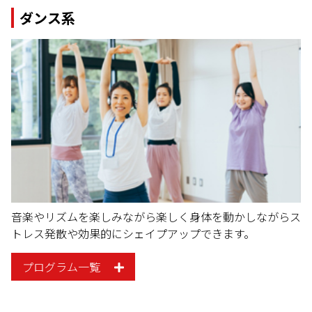
ダンス系
音楽やリズムを楽しみながら楽しく身体を動かしながらス
トレス発散や効果的にシェイプアップできます。
プログラム一覧