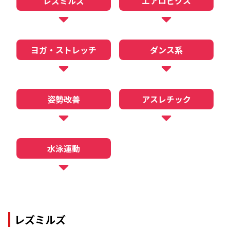
レズミルズ
エアロビクス
ヨガ・ストレッチ
ダンス系
姿勢改善
アスレチック
水泳運動
レズミルズ