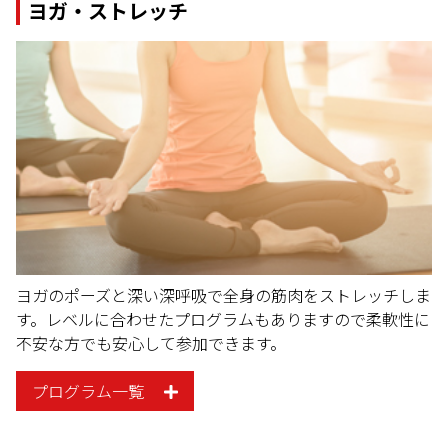
ヨガ・ストレッチ
ヨガのポーズと深い深呼吸で全身の筋肉をストレッチしま
す。レベルに合わせたプログラムもありますので柔軟性に
不安な方でも安心して参加できます。
プログラム一覧