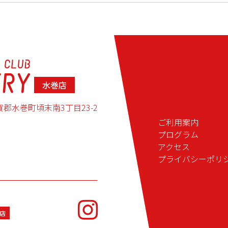
水巻店
賀郡水巻町
頃末南3丁目23-2
ご利用案内
プログラム
アクセス
プライバシーポリ
店